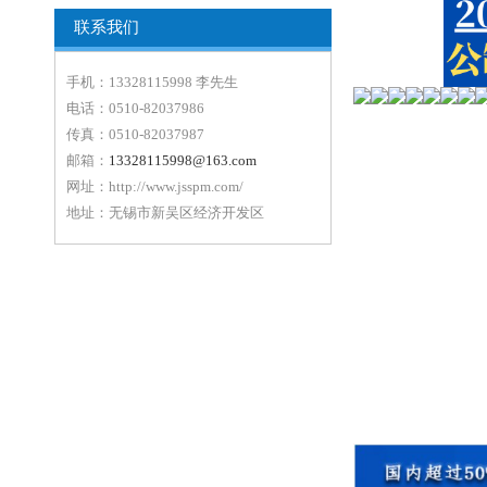
联系我们
手机：13328115998 李先生
电话：0510-82037986
传真：0510-82037987
邮箱：
13328115998@163.com
网址：http://www.jsspm.com/
地址：无锡市新吴区经济开发区