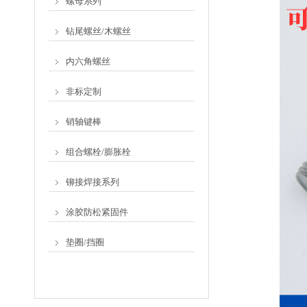
螺母系列
钻尾螺丝/木螺丝
内六角螺丝
非标定制
销轴键棒
组合螺栓/膨胀栓
铆接焊接系列
涂胶防松紧固件
垫圈/挡圈