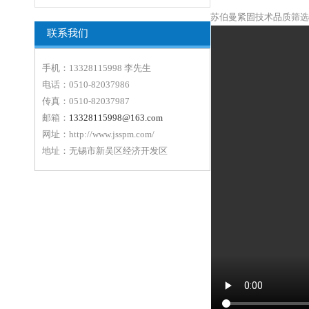
苏伯曼紧固技术品质筛选
联系我们
手机：13328115998 李先生
电话：0510-82037986
传真：0510-82037987
邮箱：
13328115998@163.com
网址：http://www.jsspm.com/
地址：无锡市新吴区经济开发区