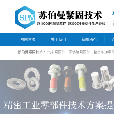
网站首页
关于我们
新闻动态
苏伯曼紧固技术：
汽车紧固件，不锈钢紧固件，精密车加零